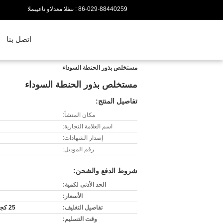
86-029-88440259
المبيعات والدعم الفنى :
اتصل بنا
مستخلص بذور الحنطة السوداء
مستخلص بذور الحنطة السوداء
تفاصيل المنتج:
مكان المنشأ:
اسم العلامة التجارية:
إصدار الشهادات:
رقم الموديل:
شروط الدفع والشحن:
الحد الأدنى لكمية:
الأسعار:
تفاصيل التغليف:
25 كجم/طبل أو ألومي. كيس احباط
وقت التسليم: