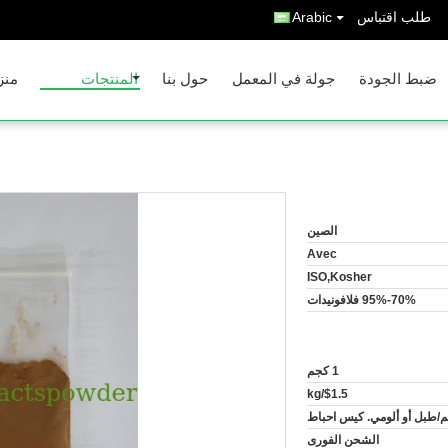
طلب اقتباس
Arabic
ضبط الجودة
جولة في المعمل
حول بنا
المنتجات
منز
الصين
Avec
ISO,Kosher
70%-95% فلافونيدات
1 كجم
$1.5/kg
الشحن الفورى