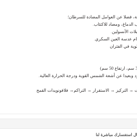
تام عدسة العين السكري.
 وبعيدا عن أشعة الشمس القوية ودرجة الحرارة العالية.
ات → التركيز → الاستقرار → التراكم→ فلافونويدات القمح
ل استفسارك مباشرة لنا