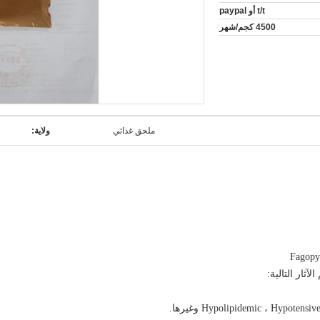
t/t أو paypal
4500 كجم/شهر
ملحق غذائي
ولاية:
آثار التالية: