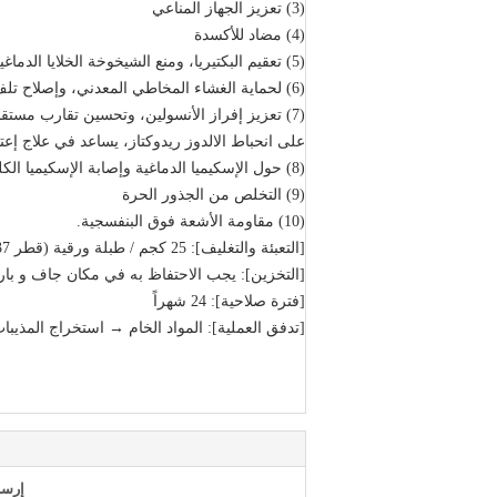
(3) تعزيز الجهاز المناعي
(4) مضاد للأكسدة
(5) تعقيم البكتيريا، ومنع الشيخوخة الخلايا الدماغية، فضلا عن العوامل المضادة للسرطان؛
(6) لحماية الغشاء المخاطي المعدني، وإصلاح تلف الدماغ، ومضاد للاكتئاب.
(7) تعزيز إفراز الأنسولين، وتحسين تقارب مستقبلات الأنسولين.
على انحباط الالدوز ريدوكتاز، يساعد في علاج إع
(8) حول الإسكيميا الدماغية وإصابة الإسكيميا الكلوية في الفئران
(9) التخلص من الجذور الحرة
(10) مقاومة الأشعة فوق البنفسجية.
[التعبئة والتغليف]: 25 كجم / طبلة ورقية (قطر 37 سم، ارتفاع 50 سم)
[التخزين]: يجب الاحتفاظ به في مكان جاف و بارد
[فترة صلاحية]: 24 شهراً
[تدفق العملية]: المواد الخام → استخراج المذيب
إرسا