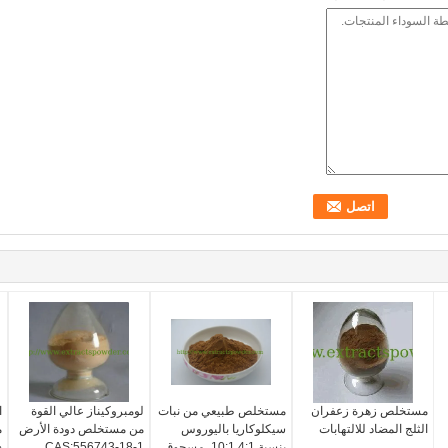
مستخلص زهرة زعفران
مستخلص طبيعي من نبات
لومبروكيناز عالي القوة
ا
الثلج المضاد للالتهابات
سيكلوكاريا باليوروس
من مستخلص دودة الأرض
م
بنسبة 4:1 10:1، مسحوق
CAS:556743-18-1
%