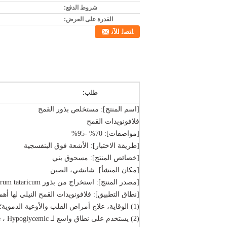
شروط الدفع:
القدرة على العرض:
ﺎﺘﺼﻟ ﺍﻶﻧ
طلب:
[اسم المنتج]: مستخلص بذور القمح
فلافونويدات القمح
[مواصفات]: 70% -95%
[طريقة الاختبار]: الأشعة فوق البنفسجية
[خصائص المنتج]: مسحوق بني
[مكان المنشأ]: شانشي، الصين
[مصدر المنتج]: استخراج من بذور Fagopyrum tataricum
[نطاق التطبيق]: فلافونويدات القمح النيلي لها أهم ال
(1) الوقاية، علاج أمراض القلب والأوعية الدموية؛
(2) يستخدم على نطاق واسع لـ Hypolipidemic ، Hypotensive ، Hypoglycemic وغيرها.