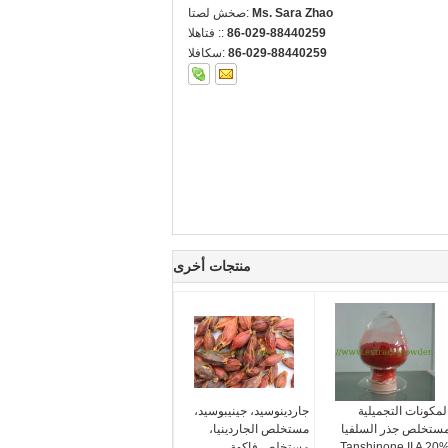
Ms. Sara Zhao
اتصل شخص:
86-029-88440259
الهاتف ::
86-029-88440259
الفاكس:
منتجات أخرى
لمكونات التجميلية
جاردينوسيد، جينيبوسيد،
ستخلص جذر السلفيا
مستخلص الجاردينيا،
Tanshinone II A 20
مستخلص فاكهة