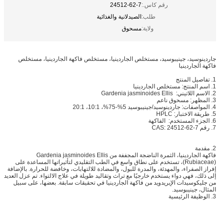
رقم كاس.:
24512-62-7
طلب:
الصيدلانية والغذائية
ولاية:
مسحوق
جاردينوسيد، جينيبوسيد، مستخلص الجاردينيا، مستخلص فاكهة الجاردينيا، مستخلص
فاكهة الجاردينيا
1. تفاصيل المنتج
1. اسم المنتج: مستخلص الجاردينيا
2. الاسم اللاتيني: Gardenia jasminoides Ellis
3. المظهر: مسحوق ناعم
4. المواصفات: جاردينوسيد/جينيبوسيد 5%-75%، 10:1، 20:1
5. طريقة الاختبار: HPLC
6. الجزء المستخدم: الفاكهة
7. رقم CAS: 24512-62-7
2. مقدمة
فاكهة الجاردينيا، الثمرة الناضجة المجففة من Gardenia jasminoides Ellis
(Rubiaceae)، تستخدم على نطاق واسع في الطب التقليدي لتأثيراتها المساعدة على
إفراز الصفراء، والمهدئة، والمدرة للبول، والمضادة للالتهابات، وخافضة للحرارة. بالإضافة
إلى ذلك، فهي دواء يستخدم خارجيًا مع تراث وتقاليد طويلة في علاج الالتواء. تم عزل العديد
من جليكوسيدات الإيريدويد من فاكهة الجاردينيا في تحقيقات سابقة. بعضها، على سبيل
المثال، جينيبوسيد.
3. الوظيفة الرئيسية