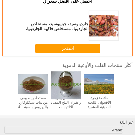
احصل على افضل سعر ل
جاردينوسيد، جينيبوسيد، مستخلص
الجاردينيا، مستخلص فاكهة الجاردينيا،
مستخلص فاكهة الجاردينيا
استمر
منتجات القلب والأوعية الدموية
أكثر
ماغنولول Magnolia
خلاصة زهرة
مستخلص زهرة
مستخلص طبيعي
لومبروكي
Extract
الأقحوان الثلجية
زعفران الثلج المضاد
من نبات سيكلوكاريا
القوة من
الصينية العشبية
للالتهابات
باليوروس بنسبة 4:1
دودة 
10:1، مسحوق
743-18-1
مستخلص
سيكلوكاريا
غير اللغة
باليوروس
Arabic