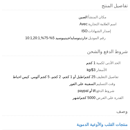
تفاصيل المنتج
مكان المنشأ:
الصين
اسم العلامة التجارية:
Avec
إصدار الشهادات:
ISO
رقم الموديل:
جاردينوسايد/جينيبوسيد 5%-75%,10:1,20:1
شروط الدفع والشحن
الحد الأدنى لكمية:
1 كجم
الأسعار:
$3/kg
تفاصيل التغليف:
25 كجم/طبل أو 1 كجم، 2 كجم، 5 كجم ألومي. كيس احباط
وقت التسليم:
السفينة على الفور
شروط الدفع:
t/t أو paypal
القدرة على العرض:
5000 كجم/شهر
وصف
منتجات القلب والأوعية الدموية