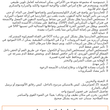
1. جينيبوسيد له مجموعة متنوعة من الأغراض، يمكن استخدامه كعامل تلوين طبيعي
للأغذية، ويستخدم في علاج أمراض القلب والأوعية الدموية والكبد والمرارة والسكري
كمواد خام للأدوية.
2. للجاردينيا دور واضح في إفراز الكوليسيستوكينين وانقباضها أفضل من الماء، أو حتى
قريب من تأثير الوجبة عالية الدهون، بحيث يلعب دور الجاردينيا في إزالة حصوات المرارة.
3. مستخلص الجاردينيا يقلل بشكل كبير من نشاط بيروكسيد الدهون في المصل والأنسجة
في فئران التهاب البنكرياس الحاد (SAP)، ويحافظ على مضادات الأكسدة الخاصة
بالجسم، ويقلل من الجذور الحرة للأكسجين وتفاعلاتها المتتالية التي تسببها SAP في
الجسم، ويقلل من إصابة البنكرياس مما يلعب تأثيرات مفيدة.
4. حماية الكبد
مستخلص الجاردينيا يقلل بشكل كبير من زيادة GOT في القناة الصفراوية المشتركة،
ويمكن أن يزيد من كمية البروتينات Y و Z في الحيوانات الطبيعية. يمكن لـ UA الموجود في
الجاردينيا أن يقلل من إنزيمات الكبد، ويتم تثبيط خلايا سرطان الكبد.
5. تأثير خفض ضغط الدم
المستخلص المائي لمستخلص الجاردينيا أو الكحول، سواء عن طريق الفم أو الحقن داخل
الصفاق أو الحقن الوريدي، له تأثير خافض لضغط الدم، ويخفض ضغط الدم بسرعة عن
طريق الحقن الوريدي، ويحافظ عليه لفترة قصيرة.
6. الوقاية من تصلب الشرايين والتخثر
7. تأثير مهدئ
8. تأثيرات مضادة للالتهابات وعلاج إصابات الأنسجة الرخوة
9. تأثير مضاد للميكروبات
4. التعبئة والتخزين
التعبئة: 25 كجم/برميل، كيس بلاستيكي مزدوج بالداخل، كيس رقائق الألومنيوم أو برميل
ألياف بالخارج.
تفاصيل التسليم: في غضون أسبوع واحد
التخزين: يخزن في مكان نظيف وبارد وجاف؛ بعيدًا عن الضوء القوي والمباشر.
مدة الصلاحية: سنتان عند تخزينه بشكل صحيح.