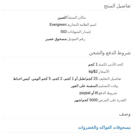
تفاصيل المنتج
مكان المنشأ:
الصين
اسم العلامة التجارية:
Evergreen
إصدار الشهادات:
ISO
رقم الموديل:
مسحوق عصير
شروط الدفع والشحن
الحد الأدنى لكمية:
1 كجم
الأسعار:
$2/kg
تفاصيل التغليف:
25 كجم/طبل أو 1 كجم، 2 كجم، 5 كجم ألومي. كيس احباط
وقت التسليم:
السفينة على الفور
شروط الدفع:
t/t أو paypal
القدرة على العرض:
5000 كجم/شهر
وصف
مسحوقات الفواكه والخضروات