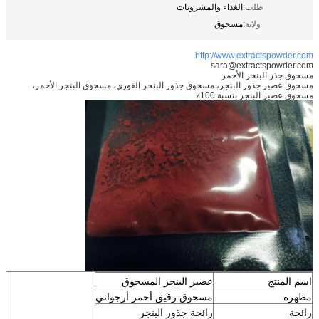
طلب:
الغذاء والمشروبات
ولاية:
مسحوق
http://www.extractspowder.com
sara@extractspowder.com
مسحوق جذر البنجر الأحمر
مسحوق عصير جذور البنجر، مسحوق جذور البنجر الفوري، مسحوق البنجر الأحمر،
مسحوق عصير البنجر بنسبة 100٪
اسم المنتج
عصير البنجر المسحوق
مظهره
مسحوق رقيق أحمر أرجواني
رائحة
رائحة جذور البنجر