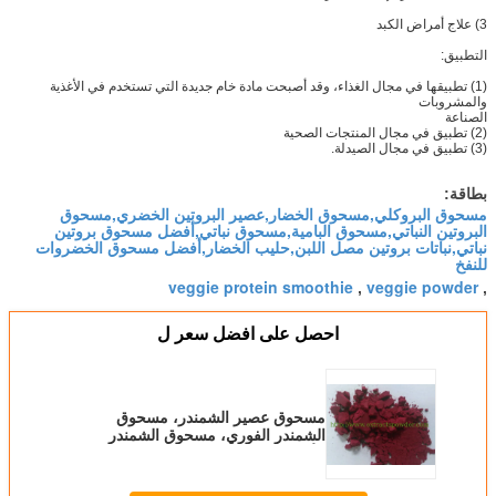
3) علاج أمراض الكبد
التطبيق:
(1) تطبيقها في مجال الغذاء، وقد أصبحت مادة خام جديدة التي تستخدم في الأغذية
والمشروبات
الصناعة
(2) تطبيق في مجال المنتجات الصحية
(3) تطبيق في مجال الصيدلة.
بطاقة:
مسحوق البروكلي,مسحوق الخضار,عصير البروتين الخضري,مسحوق
البروتين النباتي,مسحوق البامية,مسحوق نباتي,أفضل مسحوق بروتين
نباتي,نباتات بروتين مصل اللبن,حليب الخضار,أفضل مسحوق الخضروات
للنفخ
veggie protein smoothie
veggie powder
,
,
احصل على افضل سعر ل
مسحوق عصير الشمندر، مسحوق
الشمندر الفوري، مسحوق الشمندر
الأحمر، مسحوق عصير الشمندر 100%