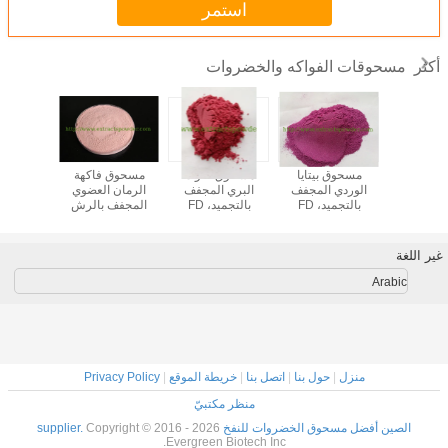
استمر
مسحوقات الفواكه والخضروات
أكثر
نبق البحر
مسحوق بيتايا
مسحوق التوت
مسحوق فاكهة
مسحوق 
فوري
الوردي المجفف
البري المجفف
الرمان العضوي
بالتجميد، FD
بالتجميد، FD
المجفف بالرش
مسحوق فاكهة
مسحوق التوت
للمشروبات
التنين الحمراء،
البري المجفف
مسحوق بيتايا
بالرش
غير اللغة
المجفف بالرش
Arabic
منزل
|
حول بنا
|
اتصل بنا
|
خريطة الموقع
|
Privacy Policy
منظر مكتبيّ
الصين أفضل مسحوق الخضروات للنفخ supplier.
Copyright © 2016 - 2026
Evergreen Biotech Inc.