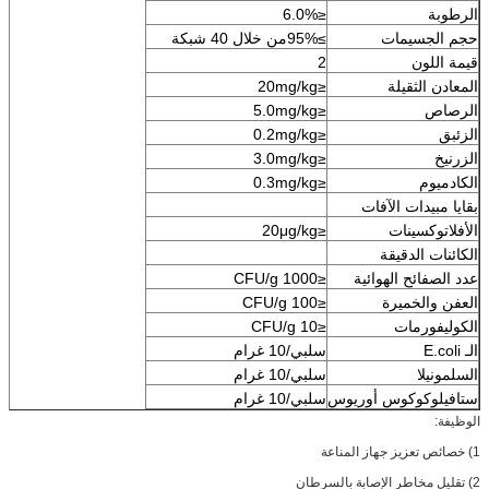
الرطوبة
≤6.0%
حجم الجسيمات
≥95%من خلال 40 شبكة
قيمة اللون
2
المعادن الثقيلة
≤20mg/kg
الرصاص
≤5.0mg/kg
الزئبق
≤0.2mg/kg
الزرنيخ
≤3.0mg/kg
الكادميوم
≤0.3mg/kg
بقايا مبيدات الآفات
الأفلاتوكسينات
≤20μg/kg
الكائنات الدقيقة
عدد الصفائح الهوائية
≤1000 CFU/g
العفن والخميرة
≤100 CFU/g
الكوليفورمات
≤10 CFU/g
الـ E.coli
سلبي/10 غرام
السلمونيلا
سلبي/10 غرام
ستافيلوكوكوس أوريوس
سلبي/10 غرام
الوظيفة:
1) خصائص تعزيز جهاز المناعة
2) تقليل مخاطر الإصابة بالسرطان