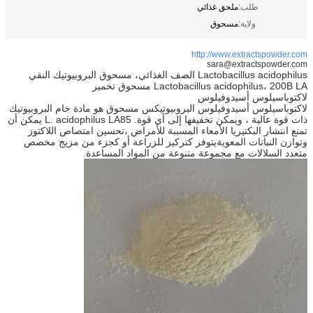
طلب:
ملحق غذائي
ولاية:
مسحوق
http://www.extractspowder.com
sara@extractspowder.com
Lactobacillus acidophilus الصف الغذائي، مسحوق البروبيوتيك النقي
Lactobacillus acidophilus، 200B LA مسحوق تخمير
لاكتوباسيلوس أسيدوفيلوس
لاكتوباسيلوس أسيدوفيلوس البروبيوتيكس مسحوق هو مادة خام البروبيوتيك
ذات قوة عالية ، ويمكن تخفيفها إلى أي قوة. L. acidophilus LA85 يمكن أن
تمنع انتشار البكتيريا الأمعاء المسببة للأمراض ،تحسين امتصاص اللاكتوز
وتوازن النباتات المعويةيتوفر كتركيز للزراعة أو كجزء من مزيج مخصص
متعدد السلالات مع مجموعة متنوعة من المواد المساعدة.