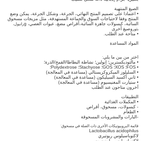
الصيغ المنتهية
• اعتمادا على تصميم المنتج النهائي، الجرعة، وشكل الجرعة، يمكن وضع
المنتج وفقا لاحتياجات السوق والجماعة المستهدفة، مثل مزيجات مسحوق
السائبة، كبسولات جاهزة السائبة،أقراص مضغ، عبوات العصي، g
رانيول،
وصيغ أخرى
بثور
• متاحة عند الطلب.
المواد المساعدة
اختر من بين ما يلي:
• مالتوديكسترين؛ إنولين؛ نشاطة البطاطا/القمح/الذرة؛
• FOS؛ XOS؛ GOS؛ Stachyose؛ Polydextrose؛
• السليلوز الميكروكريستالي (مساعدة في المعالجة)
• ثاني أكسيد السيليكون (مساعدة في المعالجة)
• ستيارت المغنيسيوم (مساعدة في المعالجة)
آخرون متاحون عند الطلب
التطبيقات
• المكملات الغذائية
- كبسولات، مسحوق، أقراص
• الطعام
-البارات والمشروبات المسحوقة
قائمة البروبيوتيكات الأخرى ذات الصلة في مسحوق:
Lactobacillus acidophilus
لاكتوباسيلوس ريوتيري
لاكتوباسيلوس رامنوسوس