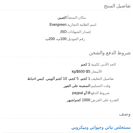
تفاصيل المنتج
مكان المنشأ:
الصين
اسم العلامة التجارية:
Evergreen
إصدار الشهادات:
ISO,
رقم الموديل:
100ب، 200ب
شروط الدفع والشحن
الحد الأدنى لكمية:
1 كجم
الأسعار:
$5-$600/kg
تفاصيل التغليف:
1 كجم، 5 كجم، 10 كجم ألومي. كيس احباط
وقت التسليم:
السفينة على الفور
شروط الدفع:
t/t أو paypal
القدرة على العرض:
1000 كجم/شهر
وصف
مستخلص نباتي وحيواني وميكروبي