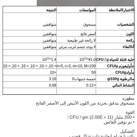
الاختبار/الملاحظة
المواصفات
النتيجة
الشخصيات
مسحوق
متوافقين
اللون
أصفر فاتح
متوافقين
رائحة
لا رائحة غير طبيعية
متوافقين
أنا
النقاء
لا يوجد جسم غريب مرئي
متوافقين
11
11
خلية قابلة للحياة CFU / g
¥1.0*10
1.4*10
ج
أوليفورم CFU/g
n=5, c=2, m=10, M=100
< 10, < 10, < 10, < 10, < 10, < 10
م
أولد
CFU/g
50
<10
م
الرطوبة g
g
100
/
خمسة جنيهات0
3.16
النشاط المائي
<0.12
0.08
مظهره
مسحوق يتدفق بحرية من اللون الأبيض إلى الأصفر الفاتح
القوة
• 200 مليار (2.00E + 11) CFU / gm ؛
• تم توفير الفائض.
التشكيل
بكتيريا جرام إيجابية ذات شكل قضيب