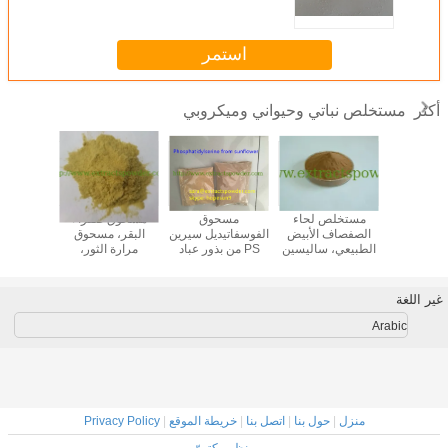
Lactobacillus acidophilus، 200B
LA مسحوق تخمير
استمر
مستخلص نباتي وحيواني وميكروبي
أكثر
ازلاء، بروتين
مستخلص لحاء
مسحوق
مسحوق صفراء
كبري
اء، مسحوق
الصفصاف الأبيض
الفوسفاتيديل سيرين
البقر، مسحوق
الكوند
البازلاء،
الطبيعي، ساليسين
PS من بذور عباد
مرارة الثور،
المعتمد
 البيزوم
15%، 25%، 50%،
الشمس cas.
مسحوق مرارة
المستخ
تيفوم
98%
55947-46-1
الثور، مستخلص
غضاريف ا
الصفراء
الخنازي
غير اللغة
القرش/ا
الدواجن
Arabic
منزل
|
حول بنا
|
اتصل بنا
|
خريطة الموقع
|
Privacy Policy
منظر مكتبيّ