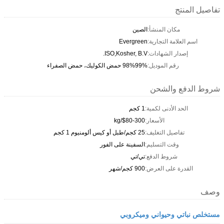
تفاصيل المنتج
مكان المنشأ:
الصين
اسم العلامة التجارية:
Evergreen
إصدار الشهادات:
ISO,Kosher, B.V.
رقم الموديل:
98%99% حمض الكوليك، حمض الصفراء
شروط الدفع والشحن
الحد الأدنى لكمية:
1 كجم
الأسعار:
$80-300/kg
تفاصيل التغليف:
25 كجم/طبل أو كيس ألومنيوم 1 كجم
وقت التسليم:
السفينة على الفور
شروط الدفع:
تي/تي
القدرة على العرض:
900 كجم/شهر
وصف
مستخلص نباتي وحيواني وميكروبي