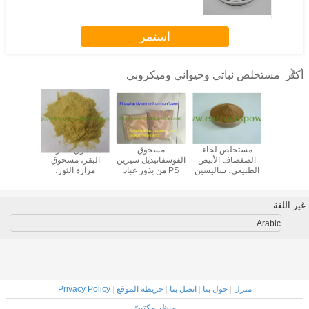
الغذائي
استمر
مستخلص نباتي وحيواني وميكروبي
أكثر
ازلاء، بروتين
مستخلص لحاء
مسحوق
مسحوق صفراء
كبري
اء، مسحوق
الصفصاف الأبيض
الفوسفاتيديل سيرين
البقر، مسحوق
الكوند
البازلاء،
الطبيعي، ساليسين
PS من بذور عباد
مرارة الثور،
المعتمد
 البيزوم
15%، 25%، 50%،
الشمس cas.
مسحوق مرارة
المستخ
تيفوم
98%
55947-46-1
الثور، مستخلص
غضاريف ا
الصفراء
الخنازي
غير اللغة
القرش/ا
الدواجن
Arabic
منزل
|
حول بنا
|
اتصل بنا
|
خريطة الموقع
|
Privacy Policy
منظر مكتبيّ