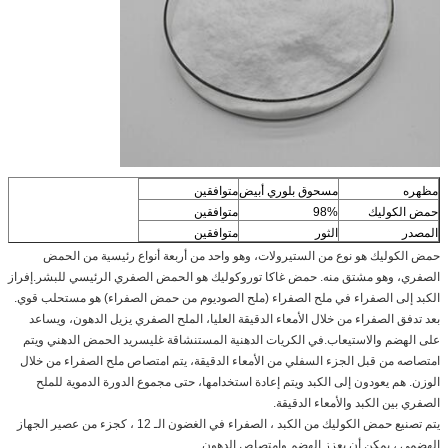
مظهره
مسحوق بلوري أبيض
متوافقين
حمض الكوليك
98%
متوافقين
المصدر
الثور
متوافقين
حمض الكوليك هو نوع من الستيرولات، وهو واحد من أربعة أنواع رئيسية من الحمض
الصفري، وهو مشتق منه. حمض غاكا توروكوليك هو الحمض الصفري الرئيسي للبشر.إفراز
الكبد إلى الصفراء في ملح الصفراء (ملح الصوديوم من حمض الصفراء) هو مستحلب قوي.
بعد تدفق الصفراء من خلال الأمعاء الدقيقة العليا، الملح الصفري يزيل الدهون، ويساعد
على الهضم والاستيعاب.في الكريات الدهنية المستنشاقة غليسريد الحمض الدهني ويتم
امتصاصه من قبل الجزء السفلي من الأمعاء الدقيقة، يتم امتصاص ملح الصفراء من خلال
الوزن. هم يعودون إلى الكبد ويتم إعادة استخدامها، حتى مجموع الدورة الدموية للملح
الصفري بين الكبد والأمعاء الدقيقة.
يتم تصنيع حمض الكوليك من الكبد ، الصفراء في الغضون الـ 12 ، كجزء من عصير الجهاز
الهضمي ، يمكن أن يعزز الهضم وامتصاص الدهون.