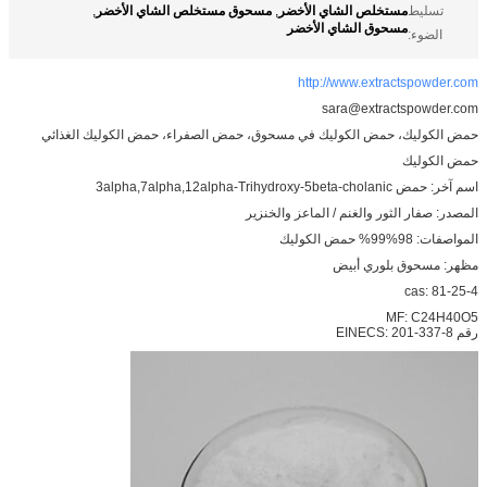
مستخلص الشاي الأخضر
مسحوق مستخلص الشاي الأخضر
تسليط
,
,
مسحوق الشاي الأخضر
الضوء:
http://www.extractspowder.com
sara@extractspowder.com
حمض الكوليك، حمض الكوليك في مسحوق، حمض الصفراء، حمض الكوليك الغذائي
حمض الكوليك
اسم آخر: حمض 3alpha,7alpha,12alpha-Trihydroxy-5beta-cholanic
المصدر: صفار الثور والغنم / الماعز والخنزير
المواصفات: 98%99% حمض الكوليك
مظهر: مسحوق بلوري أبيض
cas: 81-25-4
MF: C24H40O5
رقم EINECS: 201-337-8