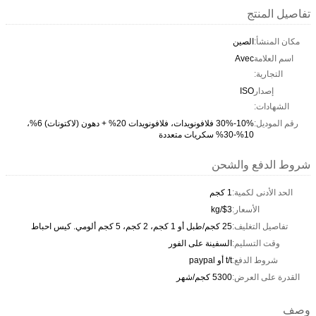
تفاصيل المنتج
مكان المنشأ:
الصين
اسم العلامة
Avec
التجارية:
إصدار
ISO
الشهادات:
رقم الموديل:
10%-30% فلافونويدات، فلافونويدات 20% + دهون (لاكتونات) 6%،
10%-30% سكريات متعددة
شروط الدفع والشحن
الحد الأدنى لكمية:
1 كجم
الأسعار:
$3/kg
تفاصيل التغليف:
25 كجم/طبل أو 1 كجم، 2 كجم، 5 كجم ألومي. كيس احباط
وقت التسليم:
السفينة على الفور
شروط الدفع:
t/t أو paypal
القدرة على العرض:
5300 كجم/شهر
وصف