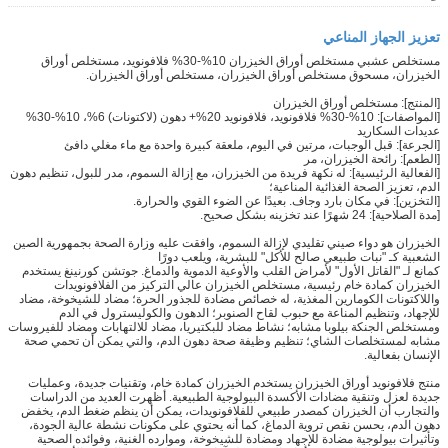
تعزيز الجهاز المناعي
مستخلص عشبي مستخلص أوراق الخيزران 10%-30% فلافونويد، مستخلص أوراق
الخيزران، مسحوق مستخلص أوراق الخيزران، مستخلص أوراق الخيزران.
[المنتج]: مستخلص أوراق الخيزران
[المواصفات]: 10%-30% فلافونويد، فلافونويد 20%+ دهون (لاكتونات) 6%، 10%-30%
عديدات السكاريد
[الجرعة]: قبل الوجبات، مرتين في اليوم، ملعقة كبيرة واحدة مع ماء مغلي دافئ
[الطعم]: رائحة الخيزران، مر
[الفعالية الرئيسية]: له نكهة فريدة من الخيزران، مع إزالة السموم، مدر للبول، تنظيم دهون
الدم، تعزيز الصحة الغذائية المناعية؛
[التخزين]: في مكان بارد وجاف. بعيدًا عن الضوء القوي والحرارة.
[مدة الصلاحية]: 24 شهرًا عند تخزينه بشكل صحيح.
الخيزران هو دواء صيني تقليدي لإزالة السموم، وافقت عليه وزارة الصحة بجمهورية الصين
الشعبية كـ "نبات طبيعي صالح للأكل" للبشرية، ويلعب دورًا
كمانع لـ "القاتل الأول" لأمراض القلب والأوعية الدموية والدماغ. جوتشن كورنينغ يستخدم
الخيزران كمادة خام رئيسية، مستخلص الخيزران عالي التركيز من الفلافونويدات
واللاكتونات الكومارين المغذية، له خصائص مضادة للجذور الحرة؛ مضاد للشيخوخة، مضاد
للإجهاد، وتنظيم المناعة مع حبوب لقاح الصنوبر؛ الدهون والكوليسترول في الدم
ومستخلص الجنكة بيلوبا مشابه؛ نشاط مضاد للبكتيريا، مضاد للالتهابات ومضاد للفيروسات
مشابه لمستخلصات الشاي؛ تنظيم وظيفة صحة دهون الدم، والتي يمكن أن تحمي صحة
الإنسان بفعالية.
منتج فلافونويد أوراق الخيزران يستخدم الخيزران كمادة خام، وتقنيات جديدة، وعمليات
جديدة لعزل وتنقية مضادات الأكسدة البيولوجية الطبيعية. أظهرت العديد من الدراسات
والتجارب أن الخيزران كمصدر طبيعي للفلافونويدات، يمكن أن ينظم ضغط الدم، يخفض
دهون الدم، يحسن نقص تروية الدماغ، كما أنه يحتوي على مكونات نشطة عالية الجودة،
وتأثيرات بيولوجية مضادة للإجهاد ومضادة للشيخوخة، وموارده الغنية، وفوائده الصحية