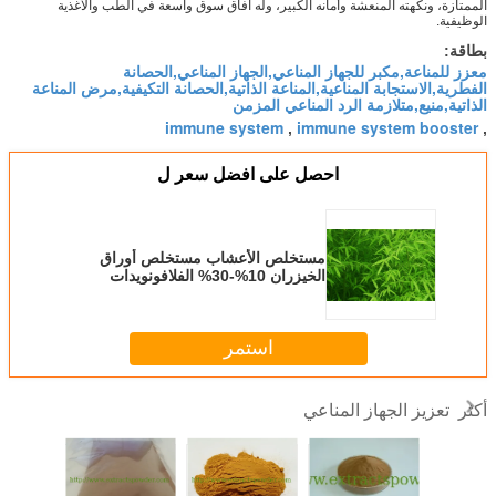
الممتازة، ونكهته المنعشة وأمانه الكبير، وله آفاق سوق واسعة في الطب والأغذية
الوظيفية.
بطاقة:
معزز للمناعة,مكبر للجهاز المناعي,الجهاز المناعي,الحصانة
الفطرية,الاستجابة المناعية,المناعة الذاتية,الحصانة التكيفية,مرض المناعة
الذاتية,منيع,متلازمة الرد المناعي المزمن
immune system
immune system booster
,
,
احصل على افضل سعر ل
مستخلص الأعشاب مستخلص أوراق
الخيزران 10%-30% الفلافونويدات
استمر
تعزيز الجهاز المناعي
أكثر