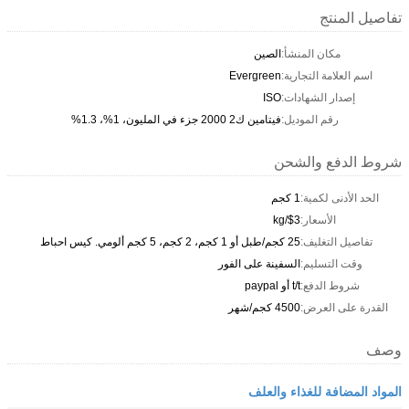
تفاصيل المنتج
مكان المنشأ:
الصين
اسم العلامة التجارية:
Evergreen
إصدار الشهادات:
ISO
رقم الموديل:
فيتامين ك2 2000 جزء في المليون، 1%، 1.3%
شروط الدفع والشحن
الحد الأدنى لكمية:
1 كجم
الأسعار:
$3/kg
تفاصيل التغليف:
25 كجم/طبل أو 1 كجم، 2 كجم، 5 كجم ألومي. كيس احباط
وقت التسليم:
السفينة على الفور
شروط الدفع:
t/t أو paypal
القدرة على العرض:
4500 كجم/شهر
وصف
المواد المضافة للغذاء والعلف