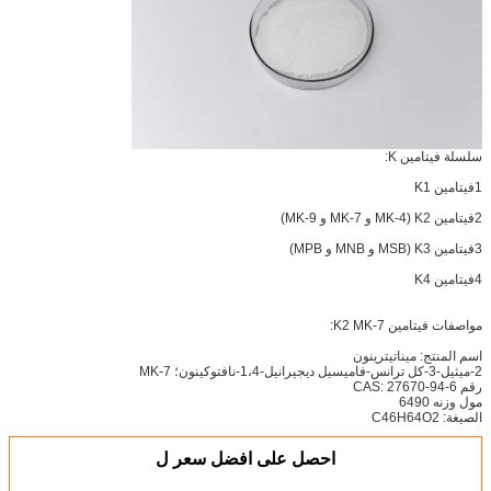
سلسلة فيتامين K:
1فيتامين K1
2فيتامين K2 (MK-4 و MK-7 و MK-9)
3فيتامين K3 (MSB و MNB و MPB)
4فيتامين K4
مواصفات فيتامين K2 MK-7:
اسم المنتج: ميناتيترينون
2-ميثيل-3-كل ترانس-فاميسيل ديجيرانيل-1،4-نافتوكينون؛ MK-7
رقم CAS: 27670-94-6
مول وزنه 6490
الصيغة: C46H64O2
احصل على افضل سعر ل