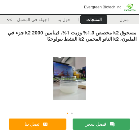
Evergreen Biotech Inc
منزل
المنتجات
حول بنا
جولة في المعمل
>>
مسحوق k2 مخصص 1.3% وزيت 1%، فيتامين k2 2000 جزء في
المليون، k2 الناتو المخمر، k2 النشط بيولوجيًا
افضل سعر
اتصل بنا