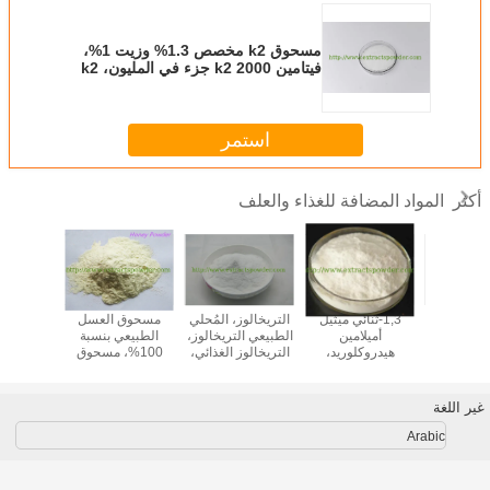
مسحوق k2 مخصص 1.3% وزيت 1%،
فيتامين k2 2000 جزء في المليون، k2
الناتو المخمر، k2 النشط بيولوجيًا
استمر
المواد المضافة للغذاء والعلف
أكثر
يديل سيرين
1,3-ثنائي ميثيل
التريخالوز، المُحلي
مسحوق العسل
ة الصحية،
أميلامين
الطبيعي التريخالوز،
الطبيعي بنسبة
ولات
هيدروكلوريد،
التريخالوز الغذائي،
100%، مسحوق
izae CAS
فاتيديل
مسحوق DMAA
مسحوق التريخالوز
العسل المجفف في
05-86-3
سيرين، 100%
CAS:105-41-9
التجميد، مسحوق
يديل سيرين
العسل المثلي
غير اللغة
Arabic